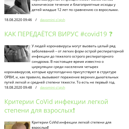
клиническое течение и благоприятные исходы у
детей младше 12 лет по сравнению со взрослыми.
18.08.2020 09:46
/
davomini o'qish
КАК ПЕРЕДАЁТСЯ ВИРУС #covid19 ❓
У людей коронавирусы могут вызвать целый ряд
заболеваний – от легких форм острой респираторной
инфекции до тяжелого острого респираторного
синдрома. В настоящее время известно о
циркуляции среди населения четырех
коронавирусов, которые круглогодично присутствуют в структуре
ОРВИ, и, как правило, вызывают поражение верхних дыхательных
путей легкой и средней степени тяжести. То есть не первый год.
18.08.2020 09:48
/
davomini o'qish
Критерии CoVid инфекции легкой
степени для взрослых❗️
Критерии CoVid инфекции легкой степени для
взрослых❗️