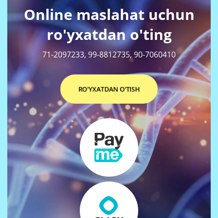
Online maslahat uchun
ro'yxatdan o'ting
71-2097233, 99-8812735, 90-7060410
RO'YXATDAN O'TISH