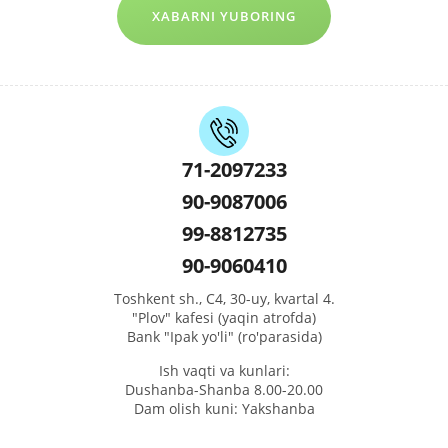
XABARNI YUBORING
71-2097233
90-9087006
99-8812735
90-9060410
Toshkent sh., C4, 30-uy, kvartal 4.
"Plov" kafesi (yaqin atrofda)
Bank "Ipak yo'li" (ro'parasida)
Ish vaqti va kunlari:
Dushanba-Shanba 8.00-20.00
Dam olish kuni: Yakshanba